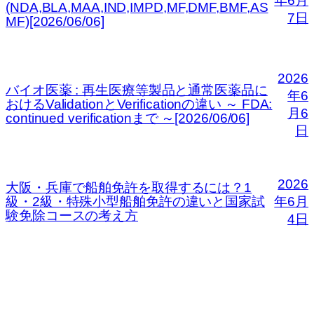
年6月
(NDA,BLA,MAA,IND,IMPD,MF,DMF,BMF,AS
7日
MF)[2026/06/06]
2026
バイオ医薬 : 再生医療等製品と通常医薬品に
年6
おけるValidationとVerificationの違い ～ FDA:
月6
continued verificationまで ～[2026/06/06]
日
2026
大阪・兵庫で船舶免許を取得するには？1
級・2級・特殊小型船舶免許の違いと国家試
年6月
験免除コースの考え方
4日