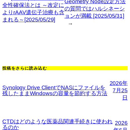
Geometry Node設定方法
全性確保法とは ～改定に
の質問ではハルシネーシ
よりrAAV遺伝子治療も含
ョンが満載 [2025/05/31]
まれる～[2025/05/29]
→
投稿をさらに読み込む
2026年
Synology Drive ClientでNASにファイルを
7月25
残したままWindowsの容量を節約する方法
日
CTDはどのような医薬品関連手続きに使われ
2026
るのか