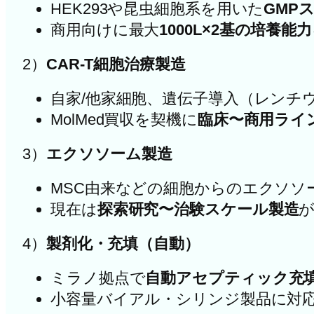
HEK293や昆虫細胞系を用いた
GMP
商用向けに最大
1000L×2基の培養能力
2）
CAR-T細胞治療製造
自家/他家細胞、遺伝子導入（レンチ
MolMed買収を契機に
臨床〜商用ライ
3）
エクソソーム製造
MSC由来などの細胞からのエクソソ
現在は
探索研究〜治験スケール製造
4）
製剤化・充填（自動）
ミラノ拠点で
自動アセプティック充填
小容量バイアル・シリンジ製品に対