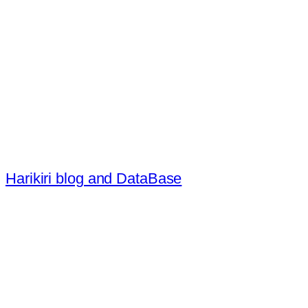
内
容
を
ス
キ
ッ
プ
Harikiri blog and DataBase