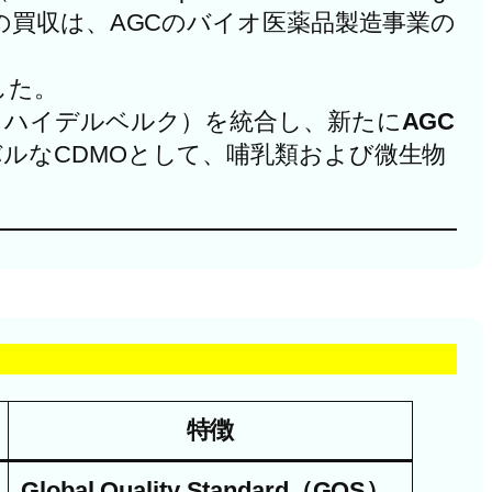
買収は、AGCのバイオ医薬品製造事業の
た。​
bH（ドイツ・ハイデルベルク）を統合し、新たに
AGC
ーバルなCDMOとして、哺乳類および微生物
特徴
Global Quality Standard（GQS）