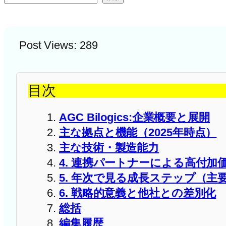
Post Views:
289
目次
AGC Bilogics:企業概要と展開
主な拠点と機能（2025年時点）
主な技術・製造能力
4. 連携パートナーによる高付加
5. 年次で見る成長ステップ（
6. 戦略的意義と他社との差別化
総括
編集履歴