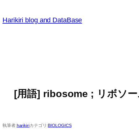
内
容
Harikiri blog and DataBase
を
ス
キ
ッ
プ
[用語] ribosome ; 
執筆者:
harikiri
カテゴリ:
BIOLOGICS