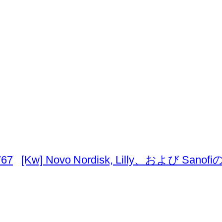
67
[Kw] Novo Nordisk, Lilly、および Sa