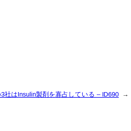
nofiの3社はInsulin製剤を寡占している – ID690
→