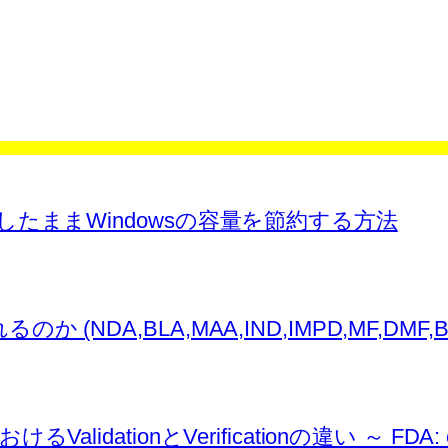
ァイルを残したままWindowsの容量を節約する方法
,BLA,MAA,IND,IMPD,MF,DMF,BMF,AS
ionとVerificationの違い ～ FDA: conti