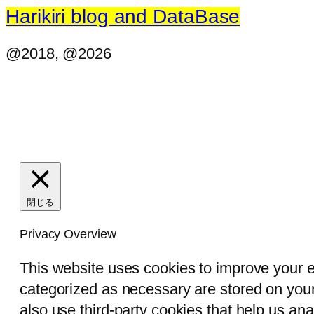
Harikiri blog and DataBase
@2018, @2026
閉じる
Privacy Overview
This website uses cookies to improve your e
categorized as necessary are stored on your 
also use third-party cookies that help us an