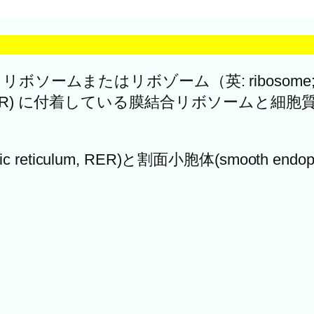
ボソームまたはリボゾーム（英: riboso
rER) に付着している膜結合リボソームと細
reticulum, RER)と割面小胞体(smooth endop