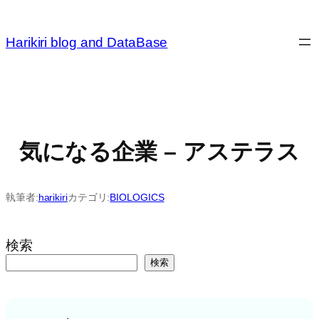
内
容
Harikiri blog and DataBase
を
ス
キ
ッ
プ
気になる企業 – アステラス
執筆者:
harikiri
カテゴリ:
BIOLOGICS
検索
検索