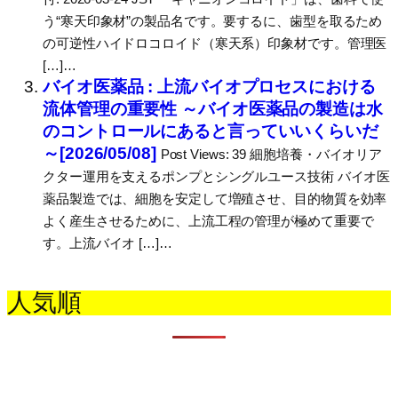
う“寒天印象材”の製品名です。要するに、歯型を取るため
の可逆性ハイドロコロイド（寒天系）印象材です。管理医
[…]…
バイオ医薬品 : 上流バイオプロセスにおける
流体管理の重要性 ～バイオ医薬品の製造は水
のコントロールにあると言っていいくらいだ
～[2026/05/08]
Post Views: 39 細胞培養・バイオリア
クター運用を支えるポンプとシングルユース技術 バイオ医
薬品製造では、細胞を安定して増殖させ、目的物質を効率
よく産生させるために、上流工程の管理が極めて重要で
す。上流バイオ […]…
人気順