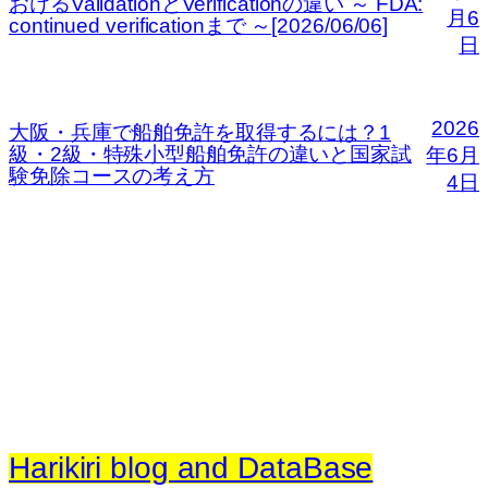
おけるValidationとVerificationの違い ～ FDA:
月6
continued verificationまで ～[2026/06/06]
日
2026
大阪・兵庫で船舶免許を取得するには？1
級・2級・特殊小型船舶免許の違いと国家試
年6月
験免除コースの考え方
4日
Harikiri blog and DataBase