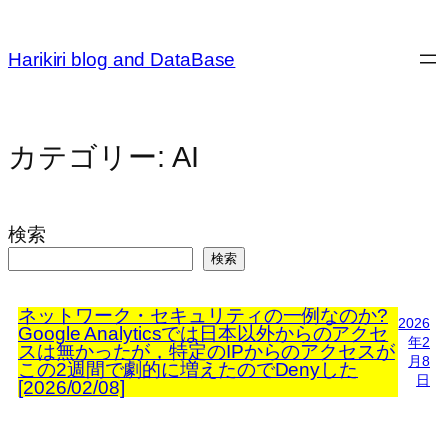
内
容
Harikiri blog and DataBase
を
ス
キ
ッ
カテゴリー:
AI
プ
検索
検索
ネットワーク・セキュリティの一例なのか?
2026
Google Analyticsでは日本以外からのアクセ
年2
スは無かったが，特定のIPからのアクセスが
月8
この2週間で劇的に増えたのでDenyした
日
[2026/02/08]