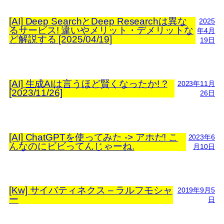
[AI] Deep SearchとDeep Researchは異な
2025
るサービス! 違いやメリット・デメリットな
年4月
ど解説する [2025/04/19]
19日
[AI] 生成AIは言うほど賢くなったか! ?
2023年11月
[2023/11/26]
26日
[AI] ChatGPTを使ってみた -> アホだ! こ
2023年6
んなのにビビってんじゃーね.
月10日
[Kw] サイバティネクス – ラルフモシャ
2019年9月5
ー
日