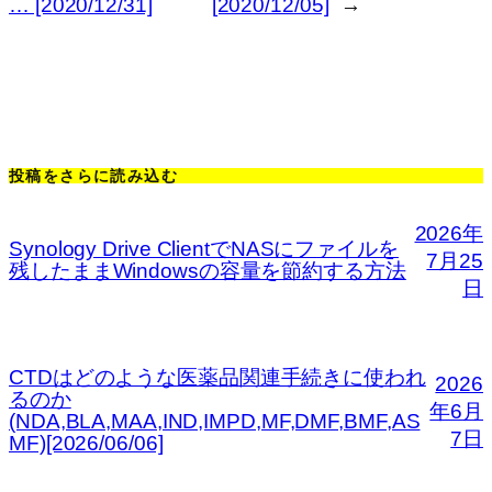
… [2020/12/31]
[2020/12/05]
→
投稿をさらに読み込む
2026年
Synology Drive ClientでNASにファイルを
7月25
残したままWindowsの容量を節約する方法
日
CTDはどのような医薬品関連手続きに使われ
2026
るのか
年6月
(NDA,BLA,MAA,IND,IMPD,MF,DMF,BMF,AS
7日
MF)[2026/06/06]